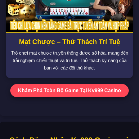
Mạt Chược – Thử Thách Trí Tuệ
Trò chơi mạt chược truyền thống được số hóa, mang đến
trải nghiệm chiến thuật và trí tuệ. Thử thách kỹ năng của
bạn với các đối thủ khác.
Khám Phá Toàn Bộ Game Tại Kv999 Casino