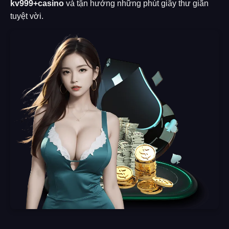
kv999+casino
và tận hưởng những phút giây thư giãn
tuyệt vời.