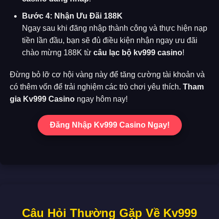
Bước 4: Nhận Ưu Đãi 188K
Ngay sau khi đăng nhập thành công và thực hiện nạp
tiền lần đầu, bạn sẽ đủ điều kiện nhận ngay ưu đãi
chào mừng 188K từ
câu lạc bộ kv999 casino
!
Đừng bỏ lỡ cơ hội vàng này để tăng cường tài khoản và
có thêm vốn để trải nghiệm các trò chơi yêu thích.
Tham
gia Kv999 Casino
ngay hôm nay!
Đăng Nhập Kv999 Casino Ngay!
Câu Hỏi Thường Gặp Về Kv999