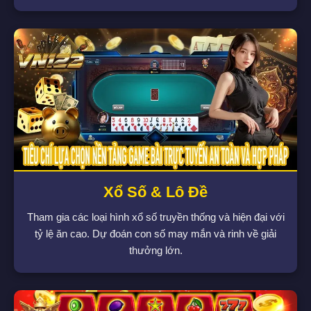
Xổ Số & Lô Đề
Tham gia các loại hình xổ số truyền thống và hiện đại với
tỷ lệ ăn cao. Dự đoán con số may mắn và rinh về giải
thưởng lớn.