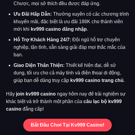
Chược, mọi sở thích đều được đáp ứng.
Ưu Đãi Hấp Dẫn:
Thường xuyên có các chương trình
khuyến mãi, đặc biệt là ưu đãi 188K cho thành viên
mới khi
kv999 casino đăng nhập
.
Hỗ Trợ Khách Hàng 24/7:
Đội ngũ hỗ trợ chuyên
nghiệp, tận tình, sẵn sàng giải đáp mọi thắc mắc của
bạn.
Giao Diện Thân Thiện:
Thiết kế hiện đại, dễ sử
dụng, tối ưu cho cả máy tính và điện thoại di động,
giúp bạn dễ dàng truy cập
kv999 casino trang chủ
.
Hãy
join kv999 casino
ngay hôm nay để trải nghiệm sự
khác biệt và trở thành một phần của
câu lạc bộ kv999
casino
đẳng cấp!
Bắt Đầu Chơi Tại Kv999 Casino!