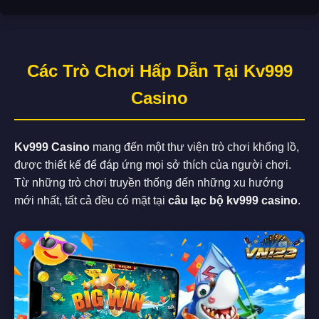
Các Trò Chơi Hấp Dẫn Tại Kv999
Casino
Kv999 Casino
mang đến một thư viện trò chơi khổng lồ,
được thiết kế để đáp ứng mọi sở thích của người chơi.
Từ những trò chơi truyền thống đến những xu hướng
mới nhất, tất cả đều có mặt tại
câu lạc bộ kv999 casino
.