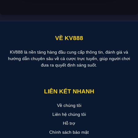
VỀ KV888
KV888 là nền tảng hàng đầu cung cấp thông tin, đánh giá và
hướng dẫn chuyên sâu về cá cược trực tuyến, giúp người chơi
đưa ra quyết định sáng suốt.
LIÊN KẾT NHANH
Về chúng tôi
Liên hệ chúng tôi
Hỗ trợ
Chính sách bảo mật