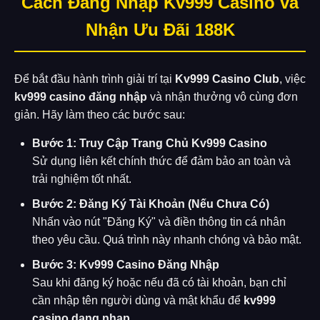
Cách Đăng Nhập Kv999 Casino và
Nhận Ưu Đãi 188K
Để bắt đầu hành trình giải trí tại
Kv999 Casino Club
, việc
kv999 casino đăng nhập
và nhận thưởng vô cùng đơn
giản. Hãy làm theo các bước sau:
Bước 1: Truy Cập Trang Chủ Kv999 Casino
Sử dụng liên kết chính thức để đảm bảo an toàn và
trải nghiệm tốt nhất.
Bước 2: Đăng Ký Tài Khoản (Nếu Chưa Có)
Nhấn vào nút "Đăng Ký" và điền thông tin cá nhân
theo yêu cầu. Quá trình này nhanh chóng và bảo mật.
Bước 3: Kv999 Casino Đăng Nhập
Sau khi đăng ký hoặc nếu đã có tài khoản, bạn chỉ
cần nhập tên người dùng và mật khẩu để
kv999
casino dang nhap
.