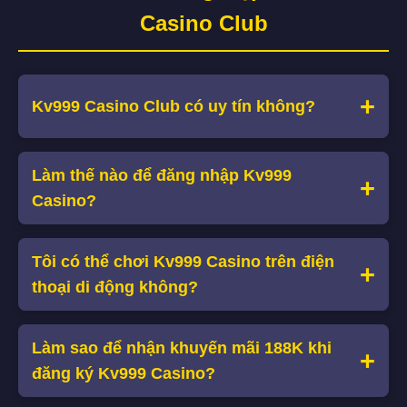
Casino Club
+
Kv999 Casino Club có uy tín không?
Làm thế nào để đăng nhập Kv999
+
Casino?
Tôi có thể chơi Kv999 Casino trên điện
+
thoại di động không?
Làm sao để nhận khuyến mãi 188K khi
+
đăng ký Kv999 Casino?