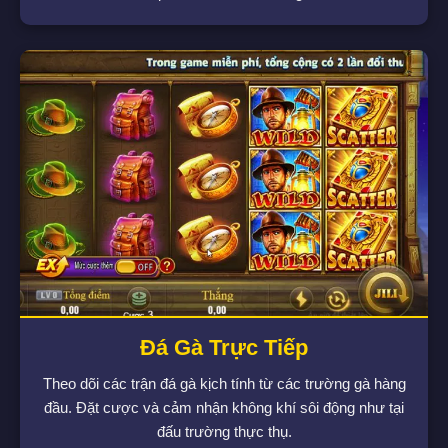
Đá Gà Trực Tiếp
Theo dõi các trận đá gà kịch tính từ các trường gà hàng
đầu. Đặt cược và cảm nhận không khí sôi động như tại
đấu trường thực thụ.